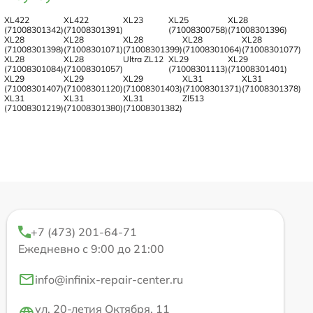
XL422
XL422
XL23
XL25
XL28
(71008301342)
(71008301391)
(71008300758)
(71008301396)
XL28
XL28
XL28
XL28
XL28
(71008301398)
(71008301071)
(71008301399)
(71008301064)
(71008301077)
XL28
XL28
Ultra ZL12
XL29
XL29
(71008301084)
(71008301057)
(71008301113)
(71008301401)
XL29
XL29
XL29
XL31
XL31
(71008301407)
(71008301120)
(71008301403)
(71008301371)
(71008301378)
XL31
XL31
XL31
Zl513
(71008301219)
(71008301380)
(71008301382)
+7 (473) 201-64-71
Ежедневно с 9:00 до 21:00
info@infinix-repair-center.ru
ул. 20-летия Октября, 11