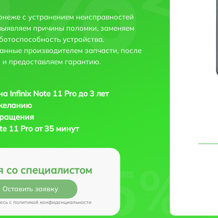
оронеже с устранением неисправностей
выявляем причины поломки, заменяем
ботоспособность устройства.
анные производителем запчасти, после
 и предоставляем гарантию.
 Infinix Note 11 Pro до 3 лет
 желанию
бращения
te 11 Pro от 35 минут
я со специалистом
Оставить заявку
есь c
политикой конфиденциальности