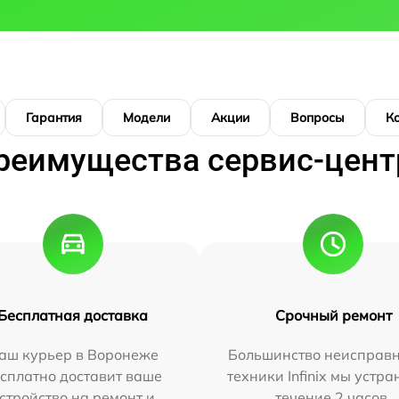
Гарантия
Модели
Акции
Вопросы
К
реимущества сервис-цент
Бесплатная доставка
Срочный ремонт
аш курьер в Воронеже
Большинство неисправн
сплатно доставит ваше
техники Infinix мы устра
стройство на ремонт и
течение 2 часов.